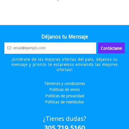
Déjanos tu Mensaje
¡Entérate de las mejores ofertas del país, déjanos tu
mensaje y pronto te estaremos enviando las mejores
ofertas!
Términos y condiciones
Políticas de envío
Políticas de privacidad
Políticas de reembolso
¿Tienes dudas?
305 719 5160