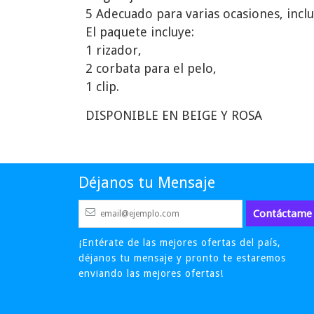
5 Adecuado para varias ocasiones, incl
El paquete incluye:
1 rizador,
2 corbata para el pelo,
1 clip.
DISPONIBLE EN BEIGE Y ROSA
Déjanos tu Mensaje
¡Entérate de las mejores ofertas del país,
déjanos tu mensaje y pronto te estaremos
enviando las mejores ofertas!