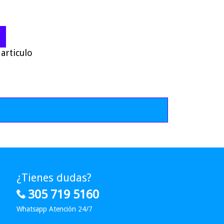
articulo
¿Tienes dudas?
305 719 5160
Whatsapp Atención 24/7